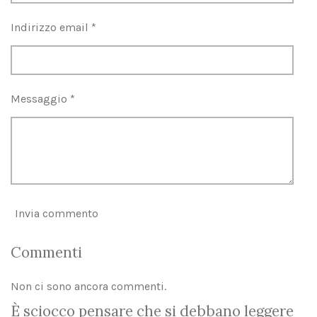
o
o
t
Indirizzo email *
n
o
e
:
5
Messaggio *
s
t
e
l
l
e
Invia commento
Commenti
Non ci sono ancora commenti.
È sciocco pensare che si debbano leggere