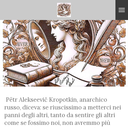
Vai
al
contenuto
principale
Pëtr Alekseevič Kropotkin, anarchico
russo, diceva: se riuscissimo a metterci nei
panni degli altri, tanto da sentire gli altri
come se fossimo noi, non avremmo più