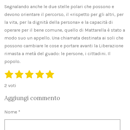
Segnalando anche le due stelle polari che possono e
devono orientare il percorso, il «rispetto per gli altri, per
la vita, per la dignità della persona» e la capacità di
operare per il bene comune, quello di Mattarella è stato a
modo suo un appello. Una chiamata destinata ai soli che
possono cambiare le cose e portare avanti la Liberazione
rimasta a metà del guado: le persone, i cittadini. Il
popolo.
1
2
3
4
5
I
V
n
s
s
s
s
s
a
v
2 voti
i
l
t
t
t
t
t
a
Aggiungi commento
u
e
e
e
e
e
i
t
l
l
l
l
l
l
t
Nome *
a
u
l
l
l
l
l
z
o
a
e
e
e
e
v
i